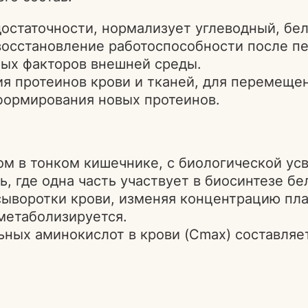
остаточности, нормализует углеводный, бе
восстановление работоспособности после п
ых факторов внешней среды.
я протеинов крови и тканей, для перемеще
формирования новых протеинов.
ом в тонком кишечнике, с биологической ус
 где одна часть участвует в биосинтезе бел
 сыворотки крови, изменяя концентрацию пл
 метаболизируется.
х аминокислот в крови (Cmax) составляет 15