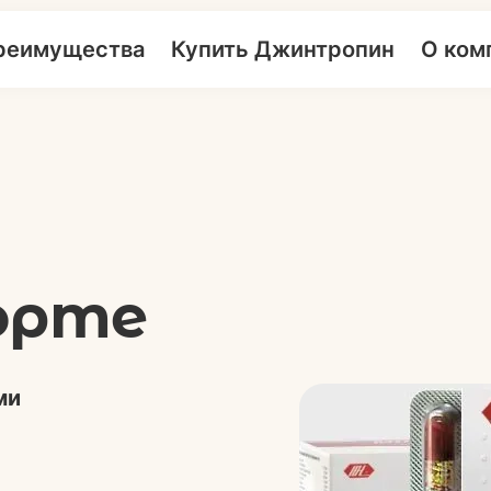
реимущества
Купить Джинтропин
О ком
орте
ми