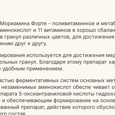
 Мориамина Форте - поливитаминное и мета
аминокислот и 11 витаминов в хорошо сбала
в гранул различных цветов, для достижени
нию друг к другу.
лирования используется для достижения мед
ельных гранул. Благодаря этому препарат х
и удобным применением.
астью ферментативных систем основных мет
незаменимых аминокислот обеспе чивает о
епарата 5-оксиантраниловой кислоты гидро
 и обеспечивающим формирование на основе
ванный препарат, действие которого обусл
го состав.